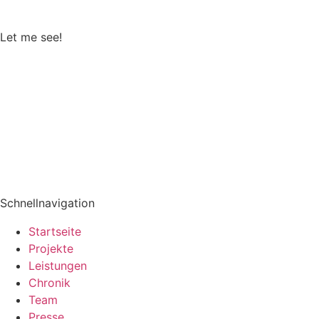
Bad
,
Esszimmer
,
Küche
,
Treppe
Let me see!
Schnellnavigation
Startseite
Projekte
Leistungen
Chronik
Team
Presse