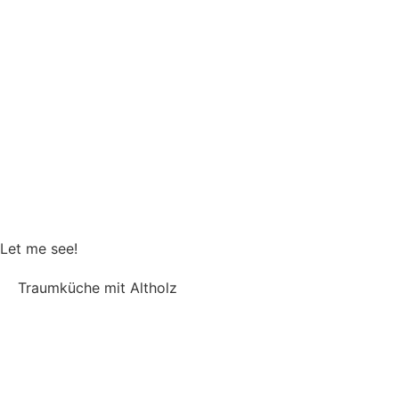
Treppe
,
Wohnzimmer
Let me see!
Traumküche mit Altholz