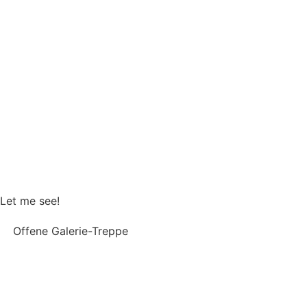
B2B
,
Gastro
Let me see!
Offene Galerie-Treppe