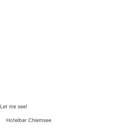
Bad
,
Esszimmer
,
Küche
,
Treppe
Let me see!
Hotelbar Chiemsee