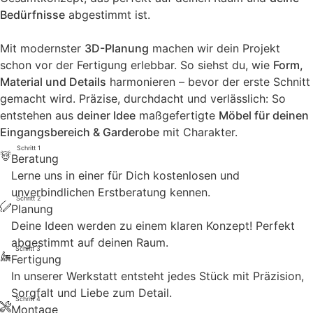
Bedürfnisse
abgestimmt ist.
Mit modernster
3D-Planung
machen wir dein Projekt
schon vor der Fertigung erlebbar. So siehst du, wie
Form,
Material und Details
harmonieren – bevor der erste Schnitt
gemacht wird. Präzise, durchdacht und verlässlich: So
entstehen aus
deiner Idee
maßgefertigte
Möbel für deinen
Eingangsbereich & Garderobe
mit Charakter.
Schritt 1
Beratung
Lerne uns in einer für Dich
kostenlosen und
unverbindlichen Erstberatung
kennen.
Schritt 2
Planung
Deine Ideen werden zu einem klaren Konzept! Perfekt
abgestimmt auf deinen Raum.
Schritt 3
Fertigung
In unserer Werkstatt entsteht jedes Stück mit Präzision,
Sorgfalt und Liebe zum Detail.
Schritt 4
Montage